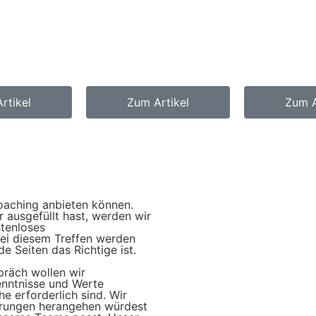
rtikel
Zum Artikel
Zum A
Coaching anbieten können.
ausgefüllt hast, werden wir
stenloses
Bei diesem Treffen werden
de Seiten das Richtige ist.
räch wollen wir
enntnisse und Werte
he erforderlich sind. Wir
erungen herangehen würdest