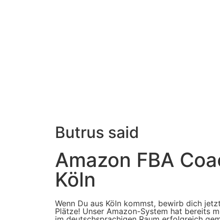
Butrus said
Amazon FBA Coac
Köln
Wenn Du aus Köln kommst, bewirb dich jetzt
Plätze! Unser Amazon-System hat bereits m
im deutschsprachigen Raum erfolgreich gem