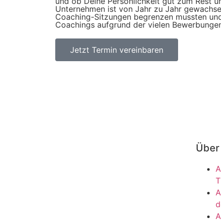
und ob Deine Persönlichkeit gut zum Rest u
Unternehmen ist von Jahr zu Jahr gewachsen
Coaching-Sitzungen begrenzen mussten und
Coachings aufgrund der vielen Bewerbungen
Jetzt Termin vereinbaren
Über 
A
T
A
d
A