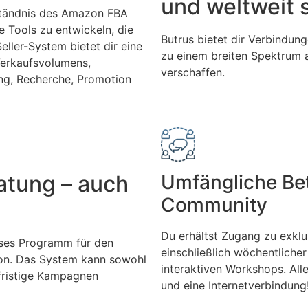
und weltweit 
ständnis des Amazon FBA
e Tools zu entwickeln, die
Butrus bietet dir Verbindun
ller-System bietet dir eine
zu einem breiten Spektrum a
Verkaufsvolumens,
verschaffen.
ung, Recherche, Promotion
ratung – auch
Umfängliche Bet
Community
Du erhältst Zugang zu exklu
ises Programm für den
einschließlich wöchentliche
on. Das System kann sowohl
interaktiven Workshops. Alle
gfristige Kampagnen
und eine Internetverbindung