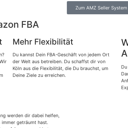
Zum AMZ Seller System
mazon FBA
t
Mehr Flexibilität
W
A
n?
Du kannst Dein FBA-Geschäft von jedem Ort
Wir
der Welt aus betreiben. Du schaffst dir von
Du 
Köln aus die Flexibilität, die Du brauchst, um
Dan
em
Deine Ziele zu erreichen.
Anf
Exp
ung werden dir dabei helfen,
 immer geträumt hast.